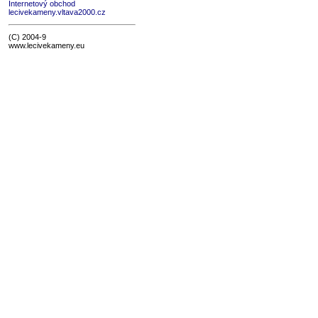
Internetový obchod
lecivekameny.vltava2000.cz
(C) 2004-9
www.lecivekameny.eu