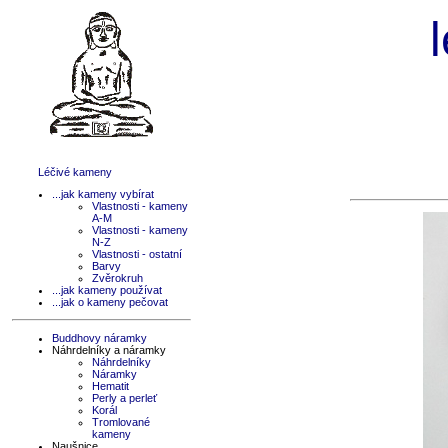
Léčivé kameny
...jak kameny vybírat
Vlastnosti - kameny
A-M
Vlastnosti - kameny
N-Z
Vlastnosti - ostatní
Barvy
Zvěrokruh
...jak kameny používat
...jak o kameny pečovat
Buddhovy náramky
Náhrdelníky a náramky
Náhrdelníky
Náramky
Hematit
Perly a perleť
Korál
Tromlované
kameny
Naušnice