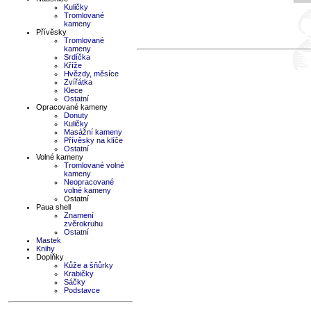
Kuličky
Tromlované
kameny
Přívěsky
Tromlované
kameny
Srdíčka
Kříže
Hvězdy, měsíce
Zvířátka
Klece
Ostatní
Opracované kameny
Donuty
Kuličky
Masážní kameny
Přívěsky na klíče
Ostatní
Volné kameny
Tromlované volné
kameny
Neopracované
volné kameny
Ostatní
Paua shell
Znamení
zvěrokruhu
Ostatní
Mastek
Knihy
Doplňky
Kůže a šňůrky
Krabičky
Sáčky
Podstavce